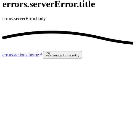
errors.serverError.title
errors.serverError.body
errors.actions.home
errors.actions.retry