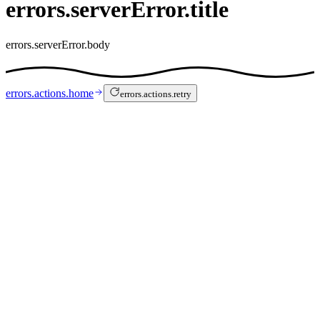
errors.serverError.title
errors.serverError.body
errors.actions.home
errors.actions.retry