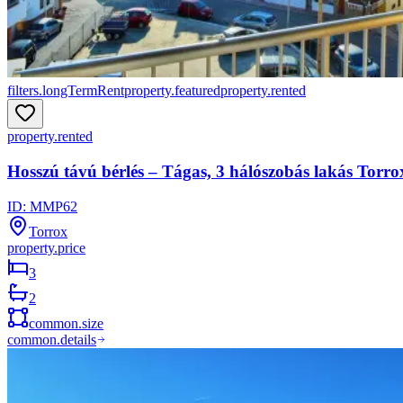
filters.longTermRent
property.featured
property.rented
property.rented
Hosszú távú bérlés – Tágas, 3 hálószobás lakás Torro
ID:
MMP62
Torrox
property.price
3
2
common.size
common.details