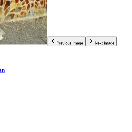
Previous image
Next image
an