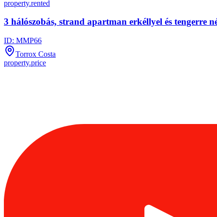
property.rented
3 hálószobás, strand apartman erkéllyel és tengerre né
ID:
MMP66
Torrox Costa
property.price