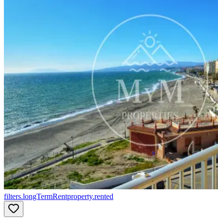
filters.longTermRent
property.rented