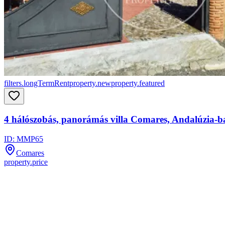
filters.longTermRent
property.new
property.featured
4 hálószobás, panorámás villa Comares, Andalúzia-b
ID:
MMP65
Comares
property.price