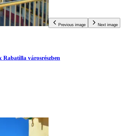
Previous image
Next image
x Rabatilla városrészben