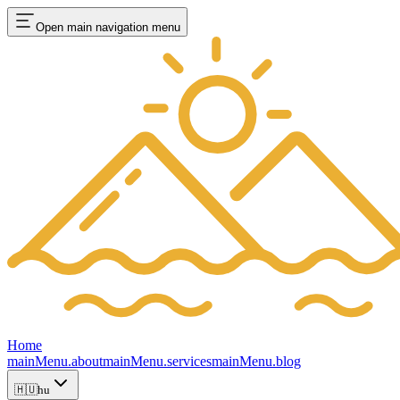
Open main navigation menu
Home
mainMenu.about
mainMenu.services
mainMenu.blog
🇭🇺
hu