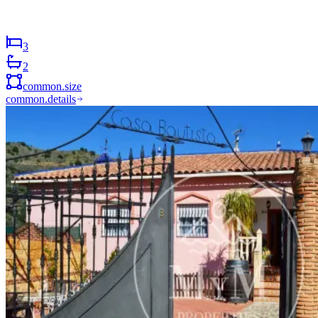
3
2
common.size
common.details