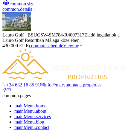
common.size
common.details
Lauro Golf
·
BSUCSW-SM784-R4007317
Eladó ingatlanok a
Lauro Golf Resortban Málaga közelében
430 000 EUR
common.scheduleViewing
+34 632 16 85 91
info@marymontana.properties
common.pages
mainMenu.home
mainMenu.about
mainMenu.services
mainMenu.blog
mainMenu.contact