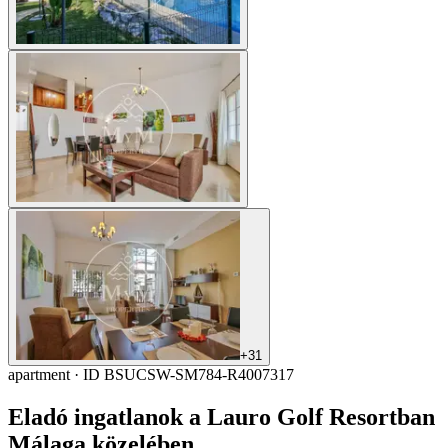
+
31
apartment · ID BSUCSW-SM784-R4007317
Eladó ingatlanok a Lauro Golf Resortban
Málaga közelében