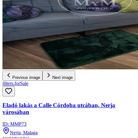
Previous image
Next image
filters.forSale
Eladó lakás a Calle Córdoba utcában, Nerja
városában
ID:
MMP73
Nerja
, Malaga