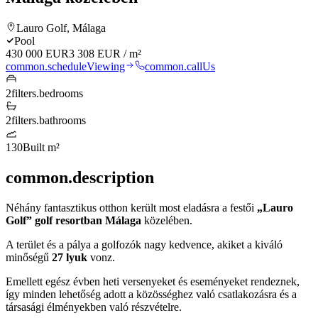
Lauro Golf
, Málaga
Pool
430 000 EUR
3 308 EUR
/ m²
common.scheduleViewing
common.callUs
2
filters.bedrooms
2
filters.bathrooms
130
Built m²
common.description
Néhány fantasztikus otthon került most eladásra a festői
„Lauro
Golf” golf resortban
Málaga
közelében.
A terület és a pálya a golfozók nagy kedvence, akiket a kiváló
minőségű
27 lyuk
vonz.
Emellett egész évben heti versenyeket és eseményeket rendeznek,
így minden lehetőség adott a közösséghez való csatlakozásra és a
társasági élményekben való részvételre.