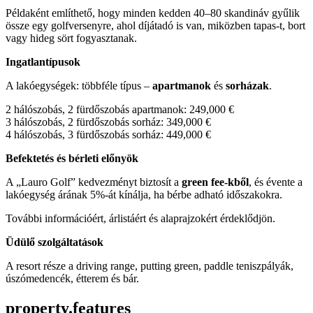
Példaként említhető, hogy minden kedden 40–80 skandináv gyűlik
össze egy golfversenyre, ahol díjátadó is van, miközben tapas-t, bort
vagy hideg sört fogyasztanak.
Ingatlantípusok
A lakóegységek: többféle típus –
apartmanok
és
sorházak
.
2 hálószobás, 2 fürdőszobás apartmanok: 249,000 €
3 hálószobás, 2 fürdőszobás sorház: 349,000 €
4 hálószobás, 3 fürdőszobás sorház: 449,000 €
Befektetés és bérleti előnyök
A „Lauro Golf” kedvezményt biztosít a
green fee-kből
, és évente a
lakóegység árának 5%-át kínálja, ha bérbe adható időszakokra.
További információért, árlistáért és alaprajzokért érdeklődjön.
Üdülő szolgáltatások
A resort része a driving range, putting green, paddle teniszpályák,
úszómedencék, étterem és bár.
property.features