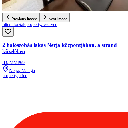
Previous image
Next image
filters.forSale
property.reserved
2 hálószobás lakás Nerja központjában, a strand
közelében
ID:
MMP69
Nerja
, Malaga
property.price