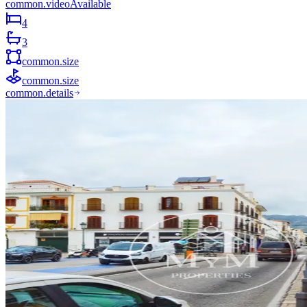
common.videoAvailable
4
3
common.size
common.size
common.details