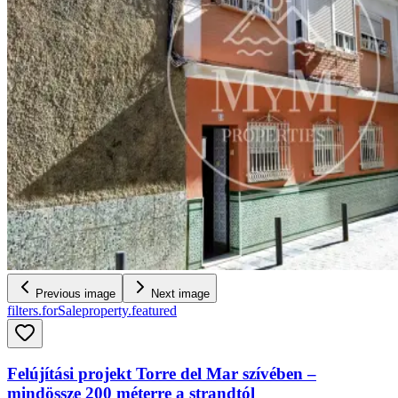
Previous image
Next image
filters.forSale
property.featured
Felújítási projekt Torre del Mar szívében –
mindössze 200 méterre a strandtól