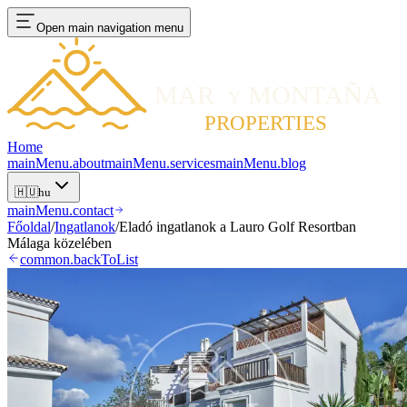
Open main navigation menu
Home
mainMenu.about
mainMenu.services
mainMenu.blog
🇭🇺
hu
mainMenu.contact
Főoldal
/
Ingatlanok
/
Eladó ingatlanok a Lauro Golf Resortban
Málaga közelében
common.backToList