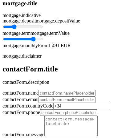
mortgage.title
mortgage.indicative
mortgage.deposit
mortgage.depositValue
mortgage.term
mortgage.termValue
mortgage.monthlyFrom
1 491 EUR
mortgage.disclaimer
contactForm.title
contactForm.description
contactForm.name
contactForm.email
contactForm.countryCode
contactForm.phone
contactForm.message