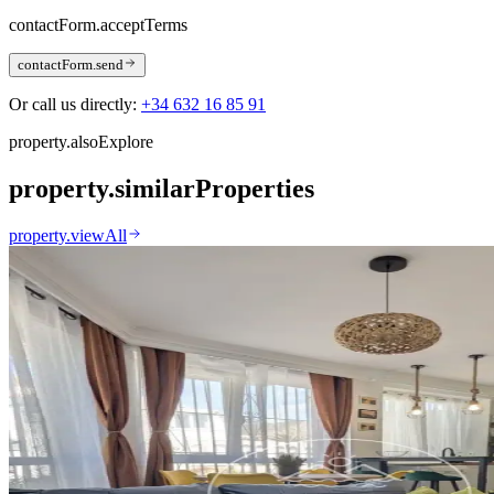
contactForm.acceptTerms
contactForm.send
Or call us directly:
+34 632 16 85 91
property.alsoExplore
property.similarProperties
property.viewAll